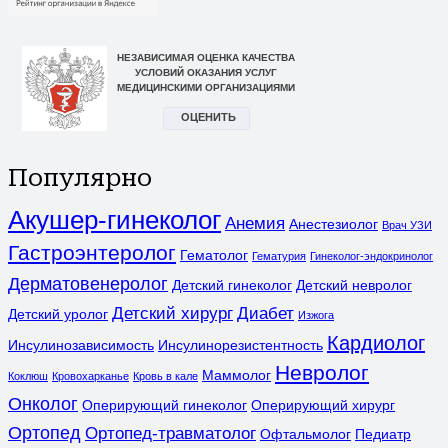
Популярно
Акушер-гинеколог
Анемия
Анестезиолог
Врач УЗИ
Гастроэнтеролог
Гематолог
Гематурия
Гинеколог-эндокринолог
Дерматовенеролог
Детский гинеколог
Детский невролог
Детский хирург
Диабет
Детский уролог
Изжога
Кардиолог
Инсулинозависимость
Инсулинорезистентность
Невролог
Маммолог
Коклюш
Кровохарканье
Кровь в кале
Онколог
Оперирующий гинеколог
Оперирующий хирург
Ортопед
Ортопед-травматолог
Офтальмолог
Педиатр