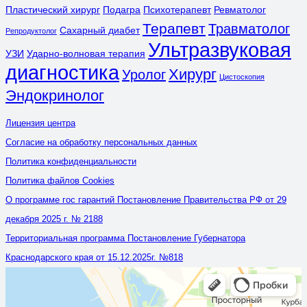
Пластический хирург
Подагра
Психотерапевт
Ревматолог
Терапевт
Травматолог
Сахарный диабет
Репродуктолог
Ультразвуковая
УЗИ
Ударно-волновая терапия
диагностика
Хирург
Уролог
Цистоскопия
Эндокринолог
Лицензия центра
Согласие на обработку персональных данных
Политика конфиденциальности
Политика файлов Cookies
О программе гос гарантий Постановление Правительства РФ от 29
декабря 2025 г. № 2188
Территориальная программа Постановление Губернатора
Краснодарского края от 15.12.2025г. №818