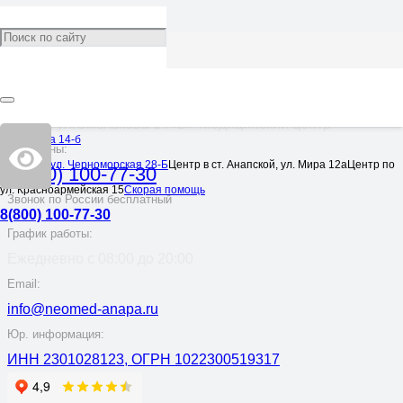
Адрес:
Анапа, ул.Омелькова 14«Б» Медицинский центр
Омелькова 14-б
Телефоны:
Центр по ул. Черноморская 28-Б
Центр в ст. Анапской, ул. Мира 12а
Центр по
8(800) 100-77-30
ул. Красноармейская 15
Скорая помощь
Звонок по России бесплатный
8(800) 100-77-30
График работы:
Ежедневно с 08:00 до 20:00
Email:
info@neomed-anapa.ru
Юр. информация:
ИНН 2301028123, ОГРН 1022300519317