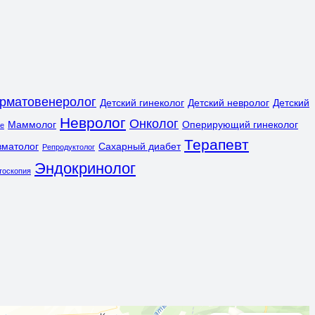
рматовенеролог
Детский гинеколог
Детский невролог
Детский
Невролог
Онколог
Маммолог
Оперирующий гинеколог
ле
Терапевт
вматолог
Сахарный диабет
Репродуктолог
Эндокринолог
тоскопия