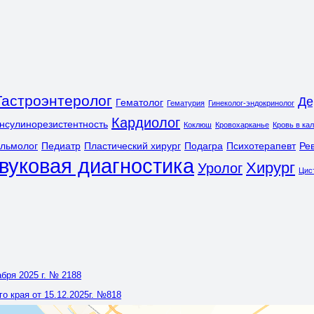
Гастроэнтеролог
Де
Гематолог
Гематурия
Гинеколог-эндокринолог
Кардиолог
нсулинорезистентность
Коклюш
Кровохарканье
Кровь в ка
льмолог
Педиатр
Пластический хирург
Подагра
Психотерапевт
Ре
вуковая диагностика
Хирург
Уролог
Цис
бря 2025 г. № 2188
 края от 15.12.2025г. №818