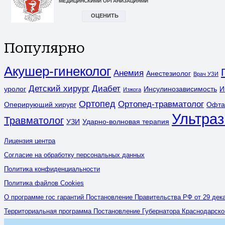
Популярно
Акушер-гинеколог
Анемия
Анестезиолог
Врач УЗИ
Детский хирург
Диабет
уролог
Инсулинозависимость
И
Изжога
Ортопед
Ортопед-травматолог
Оперирующий хирург
Офта
Ультраз
Травматолог
УЗИ
Ударно-волновая терапия
Лицензия центра
Согласие на обработку персональных данных
Политика конфиденциальности
Политика файлов Cookies
О программе гос гарантий Постановление Правительства РФ от 29 дека
Территориальная программа Постановление Губернатора Краснодарского