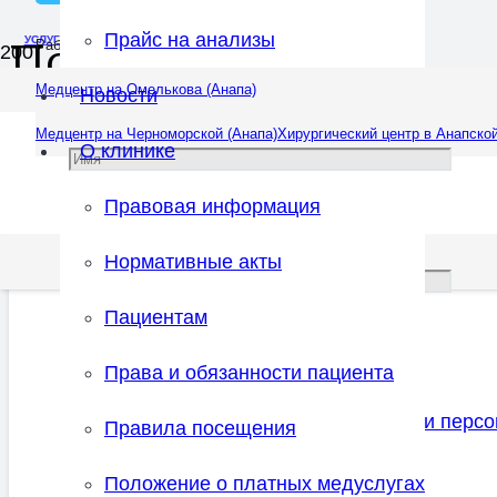
Прайс на анализы
УСЛУГИ
УСЛУГИ
Подагра
Работаем ежедневно: 08:00 — 20:00
Медцентр на Омелькова (Анапа)
Новости
Медцентр на Черноморской (Анапа)
Хирургический центр в Анапской
О клинике
Правовая информация
Нормативные акты
Пациентам
Права и обязанности пациента
Соглашаюсь с
правилами обработки перс
Правила посещения
Положение о платных медуслугах