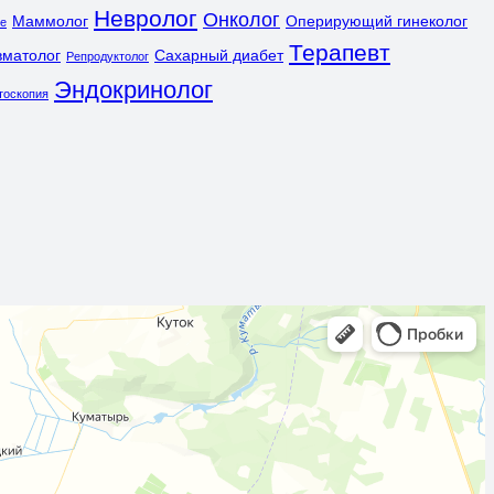
Невролог
Онколог
Маммолог
Оперирующий гинеколог
ле
Терапевт
вматолог
Сахарный диабет
Репродуктолог
Эндокринолог
тоскопия