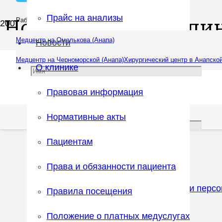
Прайс на анализы
Новости нашей кли
Работаем ежедневно: 08:00 — 20:00
Медцентр на Омелькова (Анапа)
Новости
Медцентр на Черноморской (Анапа)
Хирургический центр в Анапской
О клинике
Правовая информация
Нормативные акты
Пациентам
Права и обязанности пациента
Соглашаюсь с
правилами обработки перс
Правила посещения
Положение о платных медуслугах