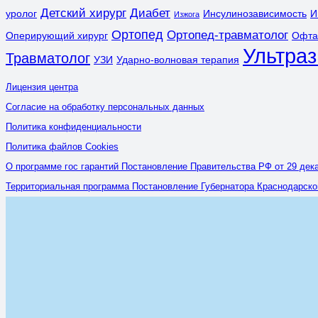
Детский хирург
Диабет
уролог
Инсулинозависимость
И
Изжога
Ортопед
Ортопед-травматолог
Оперирующий хирург
Офта
Ультраз
Травматолог
УЗИ
Ударно-волновая терапия
Лицензия центра
Согласие на обработку персональных данных
Политика конфиденциальности
Политика файлов Cookies
О программе гос гарантий Постановление Правительства РФ от 29 дека
Территориальная программа Постановление Губернатора Краснодарского