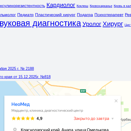
Кардиолог
нсулинорезистентность
Коклюш
Кровохарканье
Кровь в ка
льмолог
Педиатр
Пластический хирург
Подагра
Психотерапевт
Ре
вуковая диагностика
Хирург
Уролог
Цис
бря 2025 г. № 2188
 края от 15.12.2025г. №818