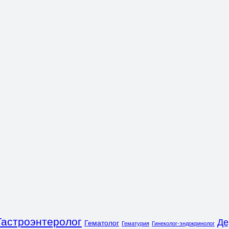
Гастроэнтеролог
Де
Гематолог
Гематурия
Гинеколог-эндокринолог