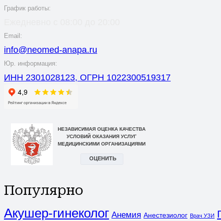
График работы:
Ежедневно с 08:00 до 20:00
Email:
info@neomed-anapa.ru
Юр. информация:
ИНН 2301028123, ОГРН 1022300519317
Популярно
Акушер-гинеколог
Анемия
Анестезиолог
Врач УЗИ