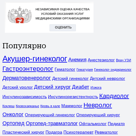
Популярно
Акушер-гинеколог
Анемия
Анестезиолог
Врач УЗИ
Гастроэнтеролог
Гематолог
Гематурия
Гинеколог-эндокринолог
Дерматовенеролог
Детский гинеколог
Детский невролог
Детский хирург
Диабет
Детский уролог
Изжога
Кардиолог
Инсулинозависимость
Инсулинорезистентность
Невролог
Маммолог
Коклюш
Кровохарканье
Кровь в кале
Онколог
Оперирующий гинеколог
Оперирующий хирург
Ортопед
Ортопед-травматолог
Офтальмолог
Педиатр
Пластический хирург
Подагра
Психотерапевт
Ревматолог