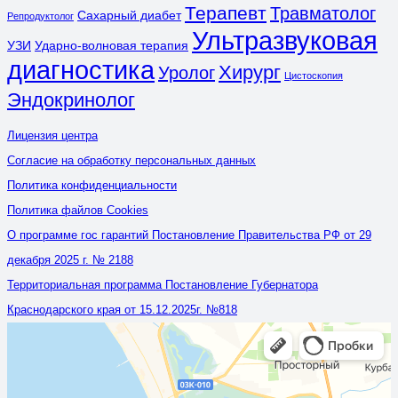
Терапевт
Травматолог
Сахарный диабет
Репродуктолог
Ультразвуковая
УЗИ
Ударно-волновая терапия
диагностика
Хирург
Уролог
Цистоскопия
Эндокринолог
Лицензия центра
Согласие на обработку персональных данных
Политика конфиденциальности
Политика файлов Cookies
О программе гос гарантий Постановление Правительства РФ от 29
декабря 2025 г. № 2188
Территориальная программа Постановление Губернатора
Краснодарского края от 15.12.2025г. №818