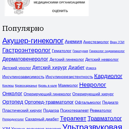
Популярно
Акушер-гинеколог
Анемия
Анестезиолог
Врач УЗИ
Гастроэнтеролог
Гематолог
Гематурия
Гинеколог-эндокринолог
Дерматовенеролог
Детский гинеколог
Детский невролог
Детский хирург
Диабет
Детский уролог
Изжога
Кардиолог
Инсулинозависимость
Инсулинорезистентность
Невролог
Маммолог
Коклюш
Кровохарканье
Кровь в кале
Онколог
Оперирующий гинеколог
Оперирующий хирург
Ортопед
Ортопед-травматолог
Офтальмолог
Педиатр
Пластический хирург
Подагра
Психотерапевт
Ревматолог
Терапевт
Травматолог
Сахарный диабет
Репродуктолог
Ультразвуковая
УЗИ
Ударно-волновая терапия