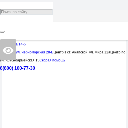
ВРАЧИ
Флеболог
Омелькова 14-б
Центр по ул. Черноморская 28-Б
Центр в ст. Анапской, ул. Мира 12а
Центр по
ул. Красноармейская 15
Скорая помощь
8(800) 100-77-30