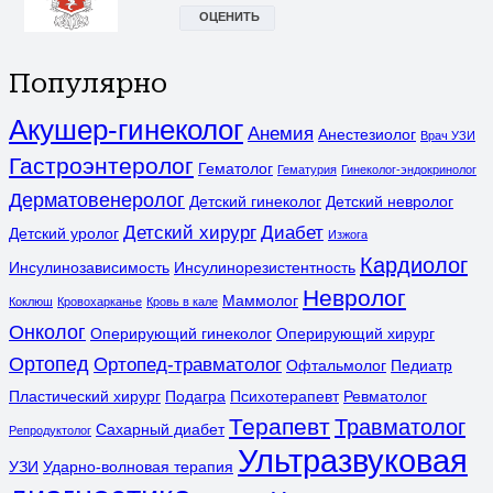
Популярно
Акушер-гинеколог
Анемия
Анестезиолог
Врач УЗИ
Гастроэнтеролог
Гематолог
Гематурия
Гинеколог-эндокринолог
Дерматовенеролог
Детский гинеколог
Детский невролог
Детский хирург
Диабет
Детский уролог
Изжога
Кардиолог
Инсулинозависимость
Инсулинорезистентность
Невролог
Маммолог
Коклюш
Кровохарканье
Кровь в кале
Онколог
Оперирующий гинеколог
Оперирующий хирург
Ортопед
Ортопед-травматолог
Офтальмолог
Педиатр
Пластический хирург
Подагра
Психотерапевт
Ревматолог
Терапевт
Травматолог
Сахарный диабет
Репродуктолог
Ультразвуковая
УЗИ
Ударно-волновая терапия