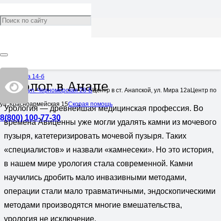
Уролог
Категория:
Услуги
10,138
Омелькова 14-б
Уролог в Анапе
Центр по ул. Черноморская 28-Б
Центр в ст. Анапской, ул. Мира 12а
Центр по
ул. Красноармейская 15
Скорая помощь
Урология — древнейшая медицинская профессия. Во
8(800) 100-77-30
времена Авиценны уже могли удалять камни из мочевого
пузыря, катетеризировать мочевой пузыря. Таких
«специалистов» и назвали «камнесеки». Но это история,
в нашем мире урология стала современной. Камни
научились дробить мало инвазивными методами,
операции стали мало травматичными, эндоскопическими
методами производятся многие вмешательства,
урология не исключение.