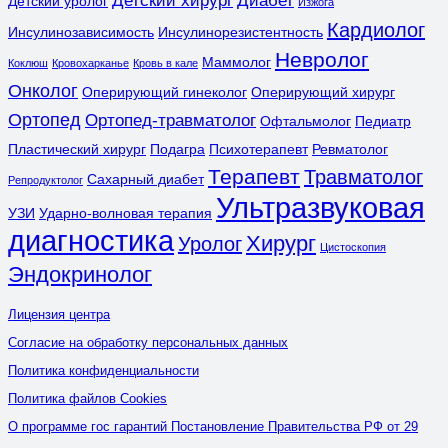
Детский хирург
Диабет
Детский уролог
Изжога
Кардиолог
Инсулинозависимость
Инсулинорезистентность
Невролог
Маммолог
Коклюш
Кровохарканье
Кровь в кале
Онколог
Оперирующий гинеколог
Оперирующий хирург
Ортопед
Ортопед-травматолог
Офтальмолог
Педиатр
Пластический хирург
Подагра
Психотерапевт
Ревматолог
Терапевт
Травматолог
Сахарный диабет
Репродуктолог
Ультразвуковая
УЗИ
Ударно-волновая терапия
диагностика
Хирург
Уролог
Цистоскопия
Эндокринолог
Лицензия центра
Согласие на обработку персональных данных
Политика конфиденциальности
Политика файлов Cookies
О программе гос гарантий Постановление Правительства РФ от 29