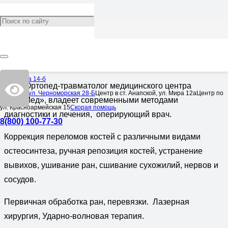
Ортопед-травматолог
Категория:
Услуги
8,842
Омелькова 14-б
Врач Ортопед-травматолог медицинского центра
Центр по ул. Черноморская 28-Б
Центр в ст. Анапской, ул. Мира 12а
Центр по
«НеоМед», владеет современными методами
ул. Красноармейская 15
Скорая помощь
диагностики и лечения, оперирующий врач.
8(800) 100-77-30
Коррекция переломов костей с различными видами
остеосинтеза, ручная репозиция костей, устранение
вывихов, ушивание ран, сшивание сухожилий, нервов и
сосудов.
Первичная обработка ран, перевязки. Лазерная
хирургия, Ударно-волновая терапия.