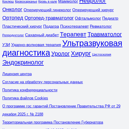
Невролог
Маммолог
Коклюш
Кровохарканье
Кровь в кале
Онколог
Оперирующий гинеколог
Оперирующий хирург
Ортопед
Ортопед-травматолог
Офтальмолог
Педиатр
Пластический хирург
Подагра
Психотерапевт
Ревматолог
Терапевт
Травматолог
Сахарный диабет
Репродуктолог
Ультразвуковая
УЗИ
Ударно-волновая терапия
диагностика
Хирург
Уролог
Цистоскопия
Эндокринолог
Лицензия центра
Согласие на обработку персональных данных
Политика конфиденциальности
Политика файлов Cookies
О программе гос гарантий Постановление Правительства РФ от 29
декабря 2025 г. № 2188
Территориальная программа Постановление Губернатора