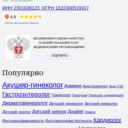
Юр. информация:
ИНН 2301028123, ОГРН 1022300519317
Популярно
Акушер-гинеколог
Анемия
Анестезиолог
Врач УЗИ
Гастроэнтеролог
Гематолог
Гематурия
Гинеколог-эндокринолог
Дерматовенеролог
Детский гинеколог
Детский невролог
Детский хирург
Диабет
Детский уролог
Изжога
Кардиолог
Инсулинозависимость
Инсулинорезистентность