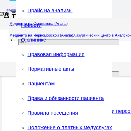
Прайс на анализы
ВРАЧИ
Аллерголог
Работаем ежедневно: 08:00 — 20:00
Медцентр на Омелькова (Анапа)
Новости
Медцентр на Черноморской (Анапа)
Хирургический центр в Анапской
О клинике
Правовая информация
Нормативные акты
Пациентам
Права и обязанности пациента
Соглашаюсь с
правилами обработки перс
Правила посещения
Положение о платных медуслугах