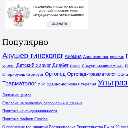
Популярно
Акушер-гинеколог
Анемия
Анестезиолог
Врач УЗИ
Детский хирург
Диабет
уролог
Инсулинозависимость
И
Изжога
Ортопед
Ортопед-травматолог
Оперирующий хирург
Офта
Ультраз
Травматолог
УЗИ
Ударно-волновая терапия
Лицензия центра
Согласие на обработку персональных данных
Политика конфиденциальности
Политика файлов Cookies
О программе гос гарантий Постановление Правительства РФ от 29 дека