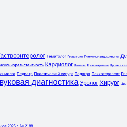
Гастроэнтеролог
Де
Гематолог
Гематурия
Гинеколог-эндокринолог
Кардиолог
нсулинорезистентность
Коклюш
Кровохарканье
Кровь в ка
льмолог
Педиатр
Пластический хирург
Подагра
Психотерапевт
Ре
вуковая диагностика
Хирург
Уролог
Цис
бря 2025 г. № 2188