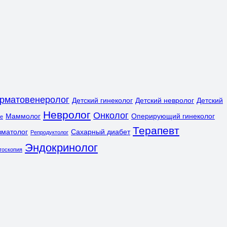
рматовенеролог
Детский гинеколог
Детский невролог
Детский
Невролог
Онколог
Маммолог
Оперирующий гинеколог
ле
Терапевт
вматолог
Сахарный диабет
Репродуктолог
Эндокринолог
тоскопия