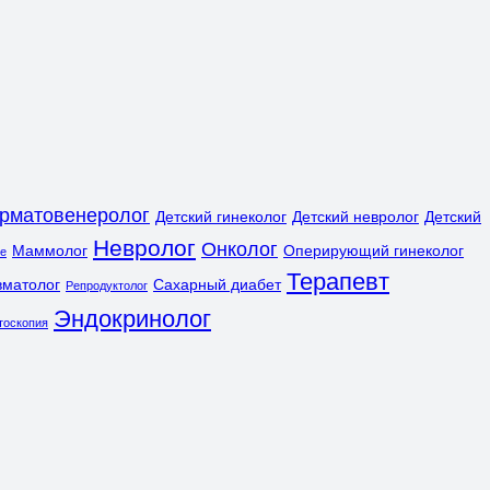
рматовенеролог
Детский гинеколог
Детский невролог
Детский
Невролог
Онколог
Маммолог
Оперирующий гинеколог
ле
Терапевт
вматолог
Сахарный диабет
Репродуктолог
Эндокринолог
тоскопия