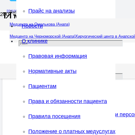
Прайс на анализы
ВРАЧИ
Иммунолог
Работаем ежедневно: 08:00 — 20:00
Медцентр на Омелькова (Анапа)
Новости
Медцентр на Черноморской (Анапа)
Хирургический центр в Анапской
О клинике
Правовая информация
Нормативные акты
Пациентам
Права и обязанности пациента
Соглашаюсь с
правилами обработки перс
Правила посещения
Положение о платных медуслугах