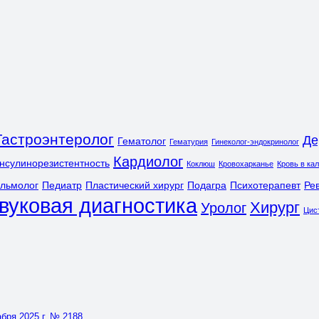
Гастроэнтеролог
Де
Гематолог
Гематурия
Гинеколог-эндокринолог
Кардиолог
нсулинорезистентность
Коклюш
Кровохарканье
Кровь в ка
льмолог
Педиатр
Пластический хирург
Подагра
Психотерапевт
Ре
вуковая диагностика
Хирург
Уролог
Цис
бря 2025 г. № 2188