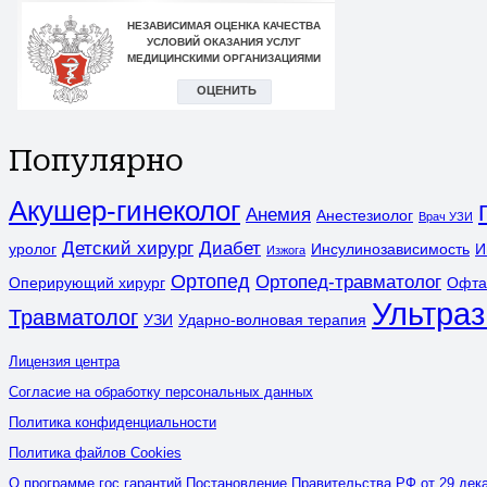
Популярно
Акушер-гинеколог
Анемия
Анестезиолог
Врач УЗИ
Детский хирург
Диабет
уролог
Инсулинозависимость
И
Изжога
Ортопед
Ортопед-травматолог
Оперирующий хирург
Офта
Ультраз
Травматолог
УЗИ
Ударно-волновая терапия
Лицензия центра
Согласие на обработку персональных данных
Политика конфиденциальности
Политика файлов Cookies
О программе гос гарантий Постановление Правительства РФ от 29 дека