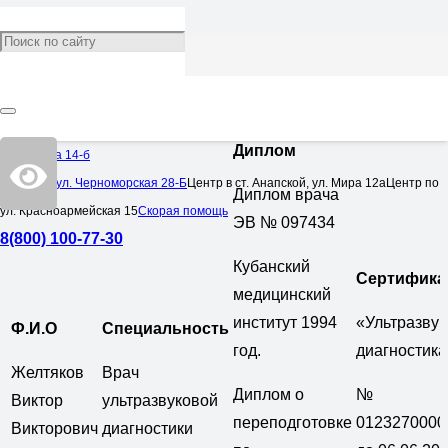
Желтяков Виктор
Викторович
Врач:
Ультразвуковая диагностика
Диплом
Омелькова 14-б
Центр по ул. Черноморская 28-Б
Центр в ст. Анапской, ул. Мира 12а
Центр по
Диплом врача
ул. Красноармейская 15
Скорая помощь
ЭВ № 097434
8(800) 100-77-30
Кубанский
Сертифика
медицинский
институт 1994
«Ультразву
Ф.И.О
Специальность
год.
диагностика
Желтяков
Врач
Диплом о
№
Виктор
ультразвуковой
переподготовке
0123270000
Викторович
диагностики