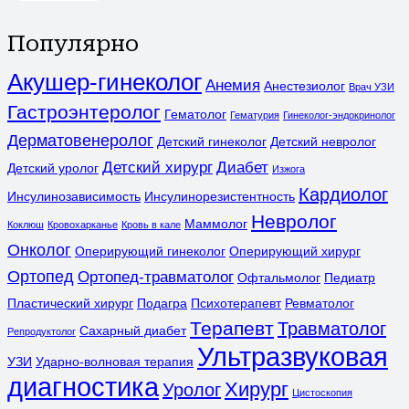
Популярно
Акушер-гинеколог
Анемия
Анестезиолог
Врач УЗИ
Гастроэнтеролог
Гематолог
Гематурия
Гинеколог-эндокринолог
Дерматовенеролог
Детский гинеколог
Детский невролог
Детский хирург
Диабет
Детский уролог
Изжога
Кардиолог
Инсулинозависимость
Инсулинорезистентность
Невролог
Маммолог
Коклюш
Кровохарканье
Кровь в кале
Онколог
Оперирующий гинеколог
Оперирующий хирург
Ортопед
Ортопед-травматолог
Офтальмолог
Педиатр
Пластический хирург
Подагра
Психотерапевт
Ревматолог
Терапевт
Травматолог
Сахарный диабет
Репродуктолог
Ультразвуковая
УЗИ
Ударно-волновая терапия
диагностика
Хирург
Уролог
Цистоскопия