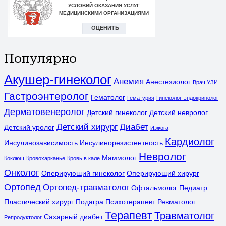
Популярно
Акушер-гинеколог
Анемия
Анестезиолог
Врач УЗИ
Гастроэнтеролог
Гематолог
Гематурия
Гинеколог-эндокринолог
Дерматовенеролог
Детский гинеколог
Детский невролог
Детский хирург
Диабет
Детский уролог
Изжога
Кардиолог
Инсулинозависимость
Инсулинорезистентность
Невролог
Маммолог
Коклюш
Кровохарканье
Кровь в кале
Онколог
Оперирующий гинеколог
Оперирующий хирург
Ортопед
Ортопед-травматолог
Офтальмолог
Педиатр
Пластический хирург
Подагра
Психотерапевт
Ревматолог
Терапевт
Травматолог
Сахарный диабет
Репродуктолог