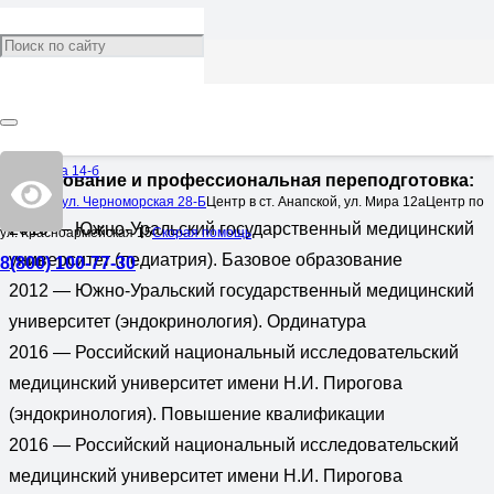
Аленина Татьяна
Владимировна
Врач:
Эндокринолог
Омелькова 14-б
Образование и профессиональная переподготовка:
Центр по ул. Черноморская 28-Б
Центр в ст. Анапской, ул. Мира 12а
Центр по
2010 — Южно-Уральский государственный медицинский
ул. Красноармейская 15
Скорая помощь
университет (педиатрия). Базовое образование
8(800) 100-77-30
2012 — Южно-Уральский государственный медицинский
университет (эндокринология). Ординатура
2016 — Российский национальный исследовательский
медицинский университет имени Н.И. Пирогова
(эндокринология). Повышение квалификации
2016 — Российский национальный исследовательский
медицинский университет имени Н.И. Пирогова