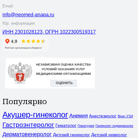
Email:
info@neomed-anapa.ru
Юр. информация:
ИНН 2301028123, ОГРН 1022300519317
Популярно
Акушер-гинеколог
Анемия
Анестезиолог
Врач УЗИ
Гастроэнтеролог
Гематолог
Гематурия
Гинеколог-эндокринолог
Дерматовенеролог
Детский гинеколог
Детский невролог