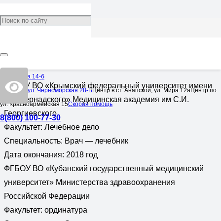
Сенчина Лина Валерьевна
Врач:
Эндокринолог
ОБРАЗОВАНИЕ
Омелькова 14-б
ФГАОУ ВО «Крымский федеральный университет имени
Центр по ул. Черноморская 28-Б
Центр в ст. Анапской, ул. Мира 12а
Центр по
В.И.Вернадского» Медицинская академия им С.И.
ул. Красноармейская 15
Скорая помощь
Георгиевского
8(800) 100-77-30
Факультет: Лечебное дело
Специальность: Врач — лечебник
Дата окончания: 2018 год
ФГБОУ ВО «Кубанский государственный медицинский
университет» Министерства здравоохранения
Российской Федерации
Факультет: ординатура