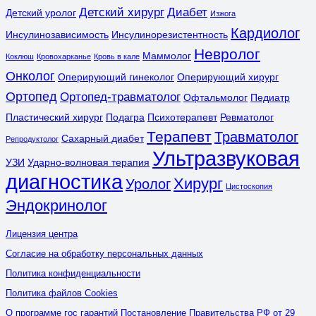
Детский хирург
Диабет
Детский уролог
Изжога
Кардиолог
Инсулинозависимость
Инсулинорезистентность
Невролог
Маммолог
Коклюш
Кровохарканье
Кровь в кале
Онколог
Оперирующий гинеколог
Оперирующий хирург
Ортопед
Ортопед-травматолог
Офтальмолог
Педиатр
Пластический хирург
Подагра
Психотерапевт
Ревматолог
Терапевт
Травматолог
Сахарный диабет
Репродуктолог
Ультразвуковая
УЗИ
Ударно-волновая терапия
диагностика
Хирург
Уролог
Цистоскопия
Эндокринолог
Лицензия центра
Согласие на обработку персональных данных
Политика конфиденциальности
Политика файлов Cookies
О программе гос гарантий Постановление Правительства РФ от 29