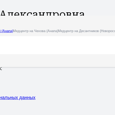
 Александровна
 (Анапа)
Медцентр на Чехова (Анапа)
Медцентр на Десантников (Новорос
аний желудочно-кишечного тракта, как колит, гастри
р.
болеваний:
;
ональных данных