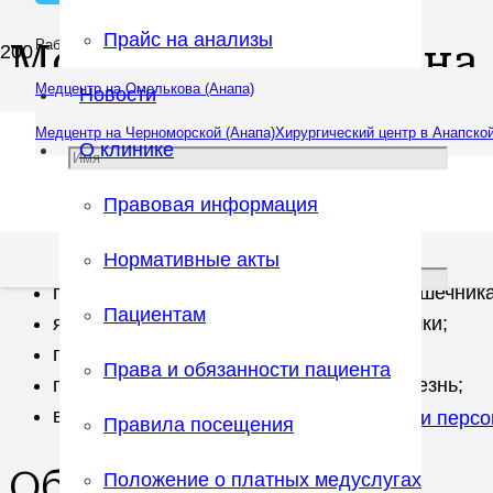
Прайс на анализы
Мозырева Светлана
Работаем ежедневно: 08:00 — 20:00
Медцентр на Омелькова (Анапа)
Новости
Врач:
Гастроэнтеролог
,
Терапевт
Медцентр на Черноморской (Анапа)
Хирургический центр в Анапской
О клинике
Занимается диагностикой и лечением таких заболев
кишки, дисбактериоз, запор, холецистит, гепатит и д
Правовая информация
Проводит диагностику и лечение следующих за
Нормативные акты
патологии толстого и тонкого отдела кишечника
Пациентам
язва желудка, двенадцатиперстной кишки;
гастрит;
Права и обязанности пациента
гастроэзофагеальная рефлюксная болезнь;
варикозное расширение вен пищевода.
Соглашаюсь с
правилами обработки перс
Правила посещения
Образование
Положение о платных медуслугах