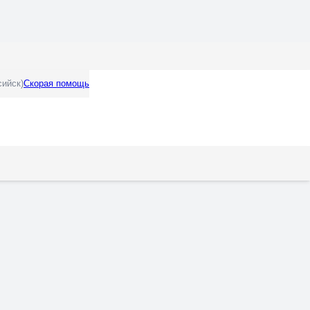
сийск)
Скорая помощь
т, язвенная болезнь желудка и двенадцатиперстной