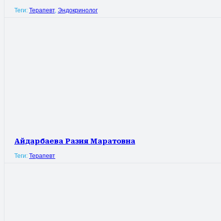
Теги:
Терапевт
,
Эндокринолог
Айдарбаева Разия Маратовна
Теги:
Терапевт